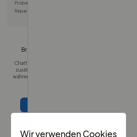
Probefahrt beschädigt wird, werden die
Reparaturkosten vollständig übernommen.
Brauchst du weitere Unterstützung?
Chatte rund um die Uhr mit uns – und wenn du
zusätzliche Hilfe benötigst, verbinden wir dich
während der Geschäftszeiten mit dem richtigen
Team.
Schreibe uns eine E-Mail
Rufe uns an
Wir verwenden Cookies