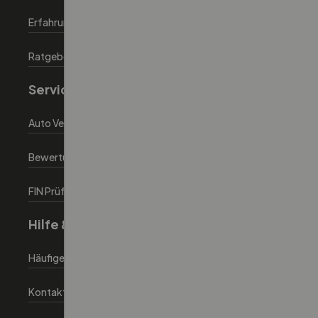
Erfahrungen
Ratgeber
Service
Auto Verkaufen
Bewertungstool
FIN Prüfen tool
Hilfe & Information
Häufige Fragen
Kontaktiere uns