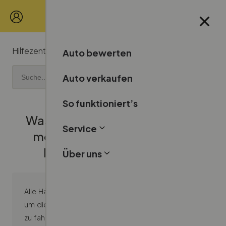
Hilfezentrum
Abholung
Auto bewerten
Auto verkaufen
So funktioniert’s
Was passiert, wenn der Fahrer
Service
mein Fahrzeug während der
Probefahrt beschädigt?
Über uns
Alle Händler und deren Vertreter sind versichert,
um die Fahrzeuge, die sie inspizieren und abholen,
zu fahren. Falls dein Fahrzeug während der