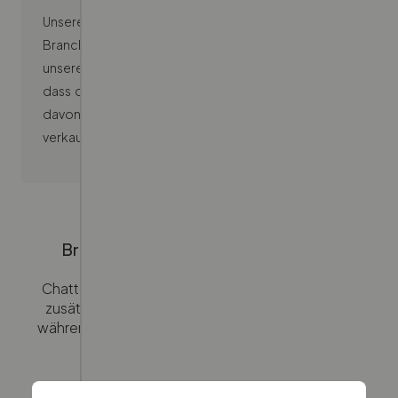
Unsere Verkaufspreisschätzungen basieren auf
Branchenrichtwerten, aktuellen Marktdaten und
unseren eigenen Verkaufszahlen – das bedeutet,
dass dein Preis steigen oder fallen kann, abhängig
davon, wie vergleichbare Fahrzeuge aktuell
verkauft werden.
Brauchst du weitere Unterstützung?
Chatte rund um die Uhr mit uns – und wenn du
zusätzliche Hilfe benötigst, verbinden wir dich
während der Geschäftszeiten mit dem richtigen
Team.