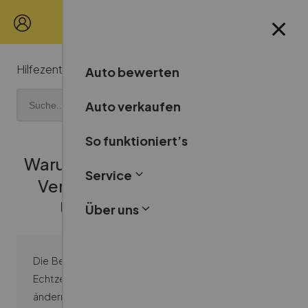
Hilfezentrum
Bewertung
Auto bewerten
Auto verkaufen
So funktioniert’s
Warum hat sich mein geschätzter
Service
Verkaufspreis seit der letzten
Überprüfung geändert?
Über uns
Die Bewertungen auf unserer Website werden in
Echtzeit berechnet und können sich daher täglich
ändern.