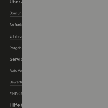
Über Autoeinfachlos
Über uns
So funktionierts
Erfahrungen
Ratgeber
Service
Auto Verkaufen
Bewertungstool
FIN Prüfen tool
Hilfe & Information