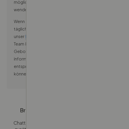
möglicherweise bereits überprüft. In diesem Fall
wende dich bitte an unser
Kundenservice-Team.
Wenn dein Fahrzeug bereits in einer unserer
täglichen Online-Auktionen ist, solltest du
unser
Kundenservice-Team.
kontaktieren. Dieses
Team kann dann potenzielle Käufer, die bereits ein
Gebot auf dein Fahrzeug abgegeben haben,
informieren, damit sie ihre Angebote
entsprechend anpassen oder zurückziehen
können.
Brauchst du weitere Unterstützung?
Chatte rund um die Uhr mit uns – und wenn du