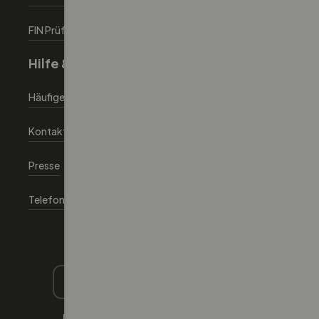
FIN Prüfen tool
Hilfe & Information
Häufige Fragen
Kontaktiere uns
Presse
Telefon: +43 720 881186
Autoeinfachlos für Händler
Impressum
AGB
Datenschutz