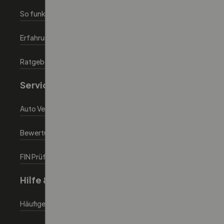
So funktionierts
Erfahrungen
Ratgeber
Service
Auto Verkaufen
Bewertungstool
FIN Prüfen tool
Hilfe & Information
Häufige Fragen