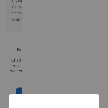
angegeben werden. Wenn Schäden vor dem
Verkauf nicht offengelegt werden, kann dies zu
einem reduzierten Angebot des Händlers oder
sogar zur Stornierung führen.
Brauchst du weitere Unterstützung?
Chatte rund um die Uhr mit uns – und wenn du
zusätzliche Hilfe benötigst, verbinden wir dich
während der Geschäftszeiten mit dem richtigen
Team.
Schreibe uns eine E-Mail