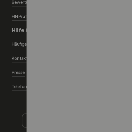
Bewertungstool
FIN Prüfen tool
Hilfe & Information
Häufige Fragen
Kontaktiere uns
Presse
Telefon: +43 720 881186
Autoeinfachlos für Händler