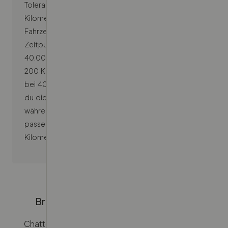
Toleranz von 200 Kilometern basierend auf dem
Kilometerstand bei der ersten Bewertung deines
Fahrzeugs. Wenn dein Kilometerstand zum
Zeitpunkt der Bewertung beispielsweise bei
40.000 Kilometern lag, kannst du noch weitere
200 Kilometer fahren, sodass der Gesamtstand
bei 40.200 Kilometern liegt. Falls du denkst, dass
du diese Toleranz überschreiten wirst, gib uns bitte
während der Profilerstellung Bescheid, und wir
passen dein Profil an den erwarteten
Kilometerstand an.
Brauchst du weitere Unterstützung?
Chatte rund um die Uhr mit uns – und wenn du